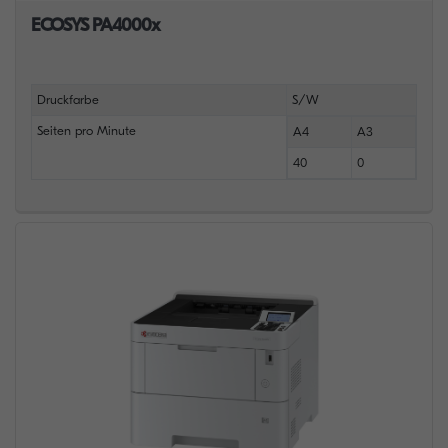
ECOSYS PA4000x
Druckfarbe
S/W
Seiten pro Minute
A4
A3
40
0