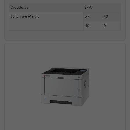
Druckfarbe
S/W
Seiten pro Minute
A4
A3
40
0