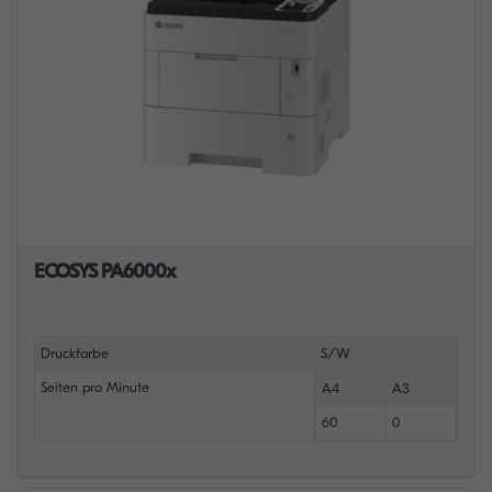
ECOSYS PA6000x
Druckfarbe
S/W
Seiten pro Minute
A4
A3
60
0