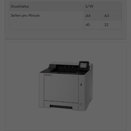
Druckfarbe
S/W
Seiten pro Minute
A4
A3
40
22