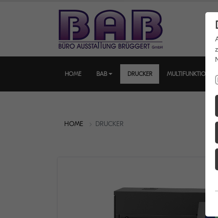
HOME
BAB
DRUCKER
MULTIFUNKTIONSD
HOME
DRUCKER