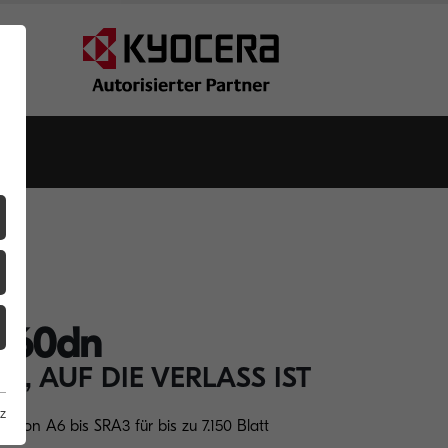
060dn
G, AUF DIE VERLASS IST
z
ng von A6 bis SRA3 für bis zu 7.150 Blatt